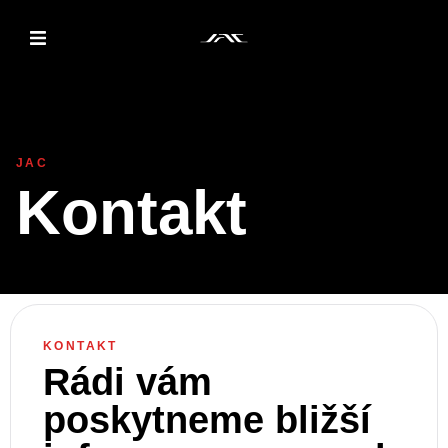
MODELY
CENÍKY
JAC
Kontakt
PRO MAJITELE
OBJEVTE JAC
KONTAKT
PRODEJCI
Rádi vám
poskytneme bližší
KONTAKT